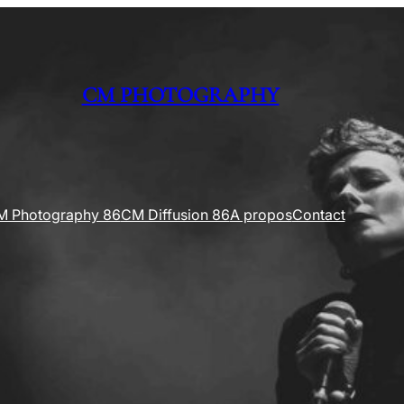
CM PHOTOGRAPHY
M Photography 86
CM Diffusion 86
A propos
Contact