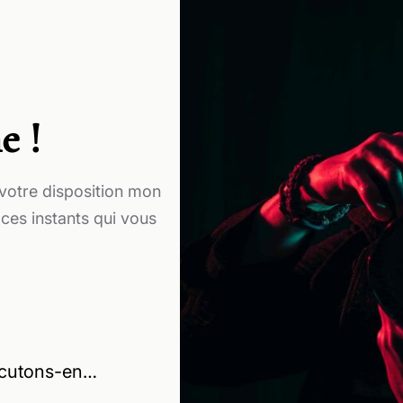
e !
 votre disposition mon
 ces instants qui vous
iscutons-en…